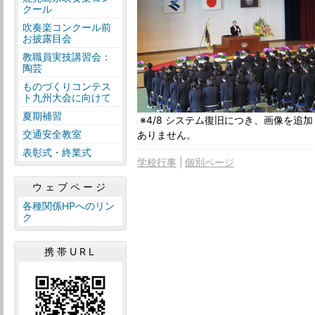
クール
吹奏楽コンクール前
お披露目会
教職員実技講習会：
陶芸
ものづくりコンテス
ト九州大会に向けて
夏期補習
※4/8 システム復旧につき、画像を追
交通安全教室
ありません。
表彰式・終業式
学校行事
個別ページ
ウェブページ
各種関係HPへのリン
ク
携帯URL