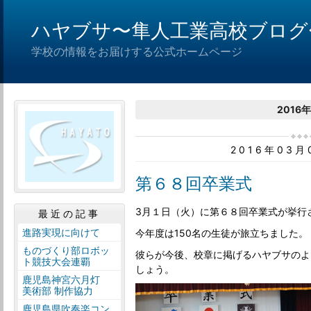
ハヤブサ〜隼人工業高校ブログ
学校の情報をお届けする公式ホームページ
2016
2016年03
第６８回卒業式
3月１日（火）に第６８回卒業式が挙行
最近の記事
進路実現に向けて
今年度は150名の生徒が旅立ちました。
ものづくり部ロボッ
彼らが今後、校章に掲げるハヤブサのよ
ト競技大会連覇
しょう。
鹿児島神宮六月灯
美術部 制作協力
鹿児島県吹奏楽コン